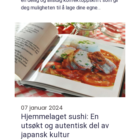
en deilig og allsidig konfektoppskrift som gir
deg muligheten til å lage dine egne
fantastiske søtsaker i hjemmet. Denne
artikkelen vil gi deg en omfattende og
grundig overs...
07 januar 2024
Hjemmelaget sushi: En
utsøkt og autentisk del av
japansk kultur