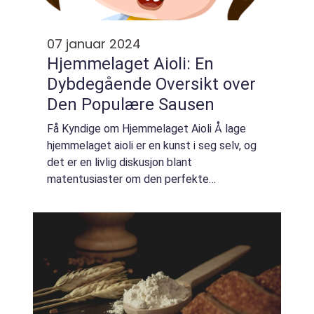
07 januar 2024
Hjemmelaget Aioli: En
Dybdegående Oversikt over
Den Populære Sausen
Få Kyndige om Hjemmelaget Aioli Å lage
hjemmelaget aioli er en kunst i seg selv, og
det er en livlig diskusjon blant
matentusiaster om den perfekte
oppskriften. Aioli er en tradisjonell saus fra
middelhavsområdet, og dens rike smak og
kremete konsist...