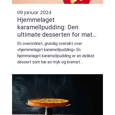
09 januar 2024
Hjemmelaget
karamellpudding: Den
ultimate desserten for mat-
og drikkeentusiaster
En overordnet, grundig oversikt over
«hjemmelaget karamellpudding» En
hjemmelaget karamellpudding er en delikat
dessert som har en myk og kremet
konsistens, kombinert med den rike og søte
smaken av karamell. Denne populære
puddingvariante...