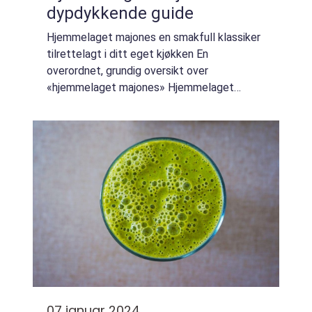
dypdykkende guide
Hjemmelaget majones en smakfull klassiker
tilrettelagt i ditt eget kjøkken En
overordnet, grundig oversikt over
«hjemmelaget majones» Hjemmelaget
majones er en deilig og allsidig
emulsjonssaus som kan tilføre en ekstra
dimensjon til enhve...
07 januar 2024