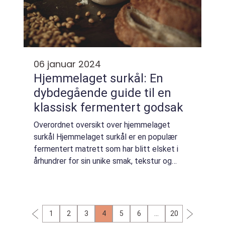
06 januar 2024
Hjemmelaget surkål: En
dybdegående guide til en
klassisk fermentert godsak
Overordnet oversikt over hjemmelaget
surkål Hjemmelaget surkål er en populær
fermentert matrett som har blitt elsket i
århundrer for sin unike smak, tekstur og
helsefordeler. Denne deilige retten er enkelt
å lage hjemme og krever få ingredienser.
Sur...
1
2
3
4
5
6
…
20