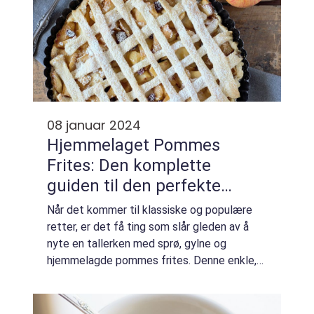
08 januar 2024
Hjemmelaget Pommes
Frites: Den komplette
guiden til den perfekte
crispy potetretten
Når det kommer til klassiske og populære
retter, er det få ting som slår gleden av å
nyte en tallerken med sprø, gylne og
hjemmelagde pommes frites. Denne enkle,
men smakfulle retten har blitt en favoritt
blant mat- og drikkeentusiaster over hele
ver...