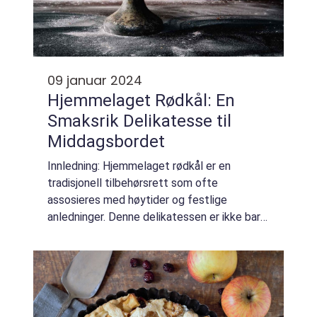
09 januar 2024
Hjemmelaget Rødkål: En
Smaksrik Delikatesse til
Middagsbordet
Innledning: Hjemmelaget rødkål er en
tradisjonell tilbehørsrett som ofte
assosieres med høytider og festlige
anledninger. Denne delikatessen er ikke bare
populær på norske middagsbord, men finner
også sin plass i matkulturer rundt om i
verden. Enten ...