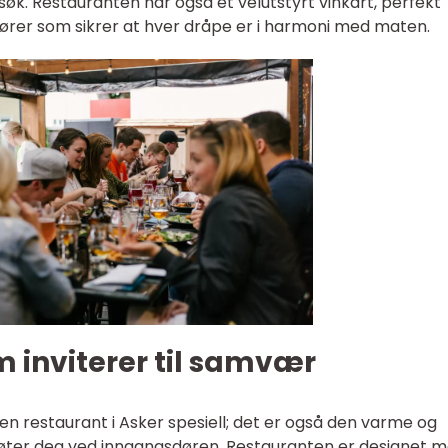
k. Restauranten har også et velutstyrt vinkart, perfekt
ører som sikrer at hver dråpe er i harmoni med maten.
 inviterer til samvær
en restaurant i Asker spesiell; det er også den varme og
er deg ved inngangsdøren. Restauranten er designet 