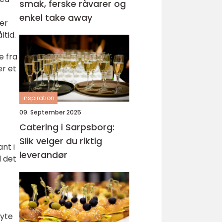
smak, ferske råvarer og
enkel take away
er
tid.
e fra
er et
inspiration
09. September 2025
Catering i Sarpsborg:
Slik velger du riktig
nt i
leverandør
l det
nyte