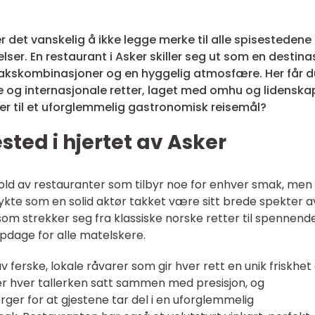
r det vanskelig å ikke legge merke til alle spisesteden
lser. En restaurant i Asker skiller seg ut som en destina
akskombinasjoner og en hyggelig atmosfære. Her får d
le og internasjonale retter, laget med omhu og lidenska
ker til et uforglemmelig gastronomisk reisemål?
sted i hjertet av Asker
old av restauranter som tilbyr noe for enhver smak, men
ykte som en solid aktør takket være sitt brede spekter a
m strekker seg fra klassiske norske retter til spennend
ppdage for alle matelskere.
ferske, lokale råvarer som gir hver rett en unik friskhet
 er hver tallerken satt sammen med presisjon, og
er for at gjestene tar del i en uforglemmelig