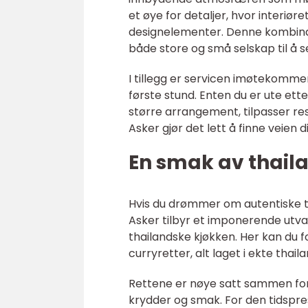
et øye for detaljer, hvor interiø
designelementer. Denne kombin
både store og små selskap til å 
I tillegg er servicen imøtekomme
første stund. Enten du er ute ett
større arrangement, tilpasser re
Asker gjør det lett å finne veien d
En smak av thaila
Hvis du drømmer om autentiske tha
Asker tilbyr et imponerende utval
thailandske kjøkken. Her kan du f
curryretter, alt laget i ekte thail
Rettene er nøye satt sammen for 
krydder og smak. For den tidspres