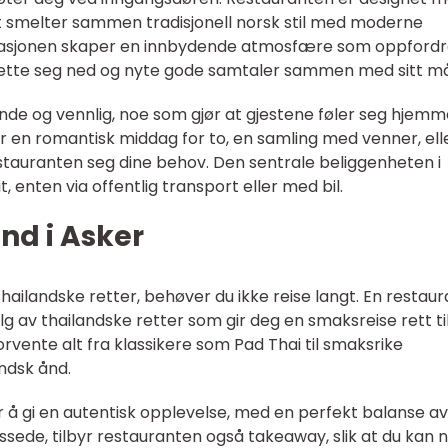
ret smelter sammen tradisjonell norsk stil med moderne
asjonen skaper en innbydende atmosfære som oppfordr
sette seg ned og nyte gode samtaler sammen med sitt mål
nde og vennlig, noe som gjør at gjestene føler seg hjemm
er en romantisk middag for to, en samling med venner, ell
stauranten seg dine behov. Den sentrale beliggenheten i
it, enten via offentlig transport eller med bil.
nd i Asker
ilandske retter, behøver du ikke reise langt. En restaura
g av thailandske retter som gir deg en smaksreise rett ti
orvente alt fra klassikere som Pad Thai til smaksrike
andsk ånd.
å gi en autentisk opplevelse, med en perfekt balanse av
sede, tilbyr restauranten også takeaway, slik at du kan 