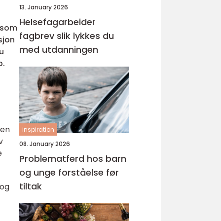
13. January 2026
Helsefagarbeider
e som
fagbrev slik lykkes du
sjon
med utdanningen
u
p.
 en
inspiration
v
08. January 2026
e
Problematferd hos barn
og unge forståelse før
tiltak
 og