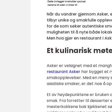
Når du vandrer gjennom Asker, e
tilbyr unike og smakfulle oppleve
for de som søker autentiske sm
muligheten til å nyte både loka
Men hva gjør en restaurant i As
Et kulinarisk møte
Asker er velsignet med et mangf
restaurant Asker
har bygget et r
smakopplevelser. Med en meny so
asiatiske smaker, er det noe å o
Et av høydepunktene er bruken av 
smak. Fra forretter til desserter
mesterkokkene bak kjøkkenet sørg