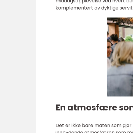
middagsopplevelse ved hvert besø
komplementert av dyktige servit
En atmosfære som
Det er ikke bare maten som gjør 
innbydende atmosfæren som møt