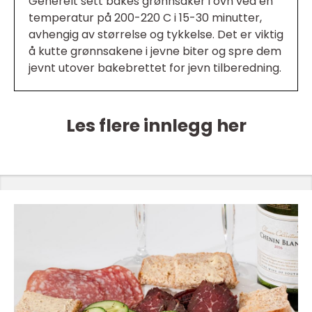
Generelt sett bakes grønnsaker i ovn ved en
temperatur på 200-220 C i 15-30 minutter,
avhengig av størrelse og tykkelse. Det er viktig
å kutte grønnsakene i jevne biter og spre dem
jevnt utover bakebrettet for jevn tilberedning.
Les flere innlegg her