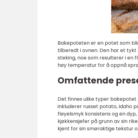
Bakepoteten er en potet som blir v
tilberedt i ovnen. Den har et tyk
steking, noe som resulterer i en 
høy temperatur for å oppnå sprø
Omfattende pres
Det finnes ulike typer bakepote
inkluderer russet potato, Idaho p
fløyelsmyk konsistens og en dyp,
kjøkkensjefer på grunn av sin rik
kjent for sin smøraktige tekstur 