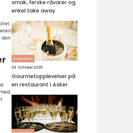
smak, ferske råvarer og
enkel take away
otet
teten
t den
er
inspiration
03. October 2025
Gourmetopplevelser på
en restaurant i Asker
ns
t med
er
inspiration