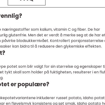
vennlig?
 næringsstoffer som kalium, vitamin C og fiber. De har
urlig glutenfrie. Men det er verdt å merke seg at de har e
 påvirke blodsukkernivået. Kontrollert porsjonsstørrelse
nnsaker kan bidra til å redusere den glykemiske effekten.
t?
pe potet som blir valgt for sin størrelse og egenskaper ti
 et tykt skall som holder på fuktigheten, resulterer i en flu
g.
otet er populære?
epotetvariantene inkluderer russet potato, Idaho pota
har en fløyelsmyk konsistens og søt smak, Idaho potato h