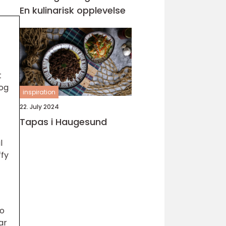
En kulinarisk opplevelse
t
 og
inspiration
22. July 2024
Tapas i Haugesund
l
ffy
to
ar