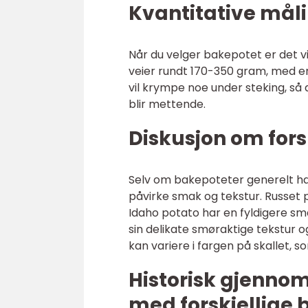
Kvantitative mål
Når du velger bakepotet er det 
veier rundt 170-350 gram, med e
vil krympe noe under steking, så d
blir mettende.
Diskusjon om fors
Selv om bakepoteter generelt har
påvirke smak og tekstur. Russet p
Idaho potato har en fyldigere sm
sin delikate smøraktige tekstur 
kan variere i fargen på skallet, s
Historisk gjenno
med forskjellige