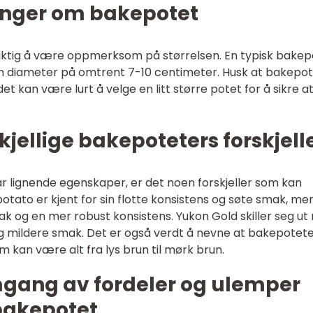
inger om bakepotet
viktig å være oppmerksom på størrelsen. En typisk bakep
n diameter på omtrent 7-10 centimeter. Husk at bakepo
et kan være lurt å velge en litt større potet for å sikre a
kjellige bakepoteters forskjell
 lignende egenskaper, er det noen forskjeller som kan
otato er kjent for sin flotte konsistens og søte smak, me
ak og en mer robust konsistens. Yukon Gold skiller seg u
og mildere smak. Det er også verdt å nevne at bakepotet
om kan være alt fra lys brun til mørk brun.
mgang av fordeler og ulemper
 bakepotet