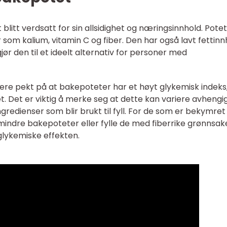
litt verdsatt for sin allsidighet og næringsinnhold. Pote
 som kalium, vitamin C og fiber. Den har også lavt fettinn
gjør den til et ideelt alternativ for personer med
kere pekt på at bakepoteter har et høyt glykemisk indeks
. Det er viktig å merke seg at dette kan variere avhengi
gredienser som blir brukt til fyll. For de som er bekymret
 mindre bakepoteter eller fylle de med fiberrike grønnsak
glykemiske effekten.