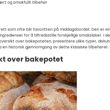
ært og smakfullt tilbehør
g rett som ofte blir favoritten på middagsbordet. Den er en
ngredienser for å tilfredsstille forskjellige smaksløker. I 
g oversikt over bakepoteten, presentere ulike typer, disku
ta en historisk gjennomgang av dette klassiske tilbehøret.
kt over bakepotet