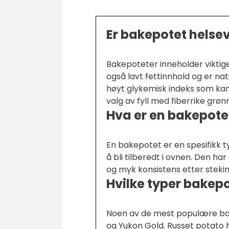
Er bakepotet helse
Bakepoteter inneholder viktige
også lavt fettinnhold og er nat
høyt glykemisk indeks som kan
valg av fyll med fiberrike grø
Hva er en bakepote
En bakepotet er en spesifikk ty
å bli tilberedt i ovnen. Den har
og myk konsistens etter stekin
Hvilke typer bakep
Noen av de mest populære bak
og Yukon Gold. Russet potato 