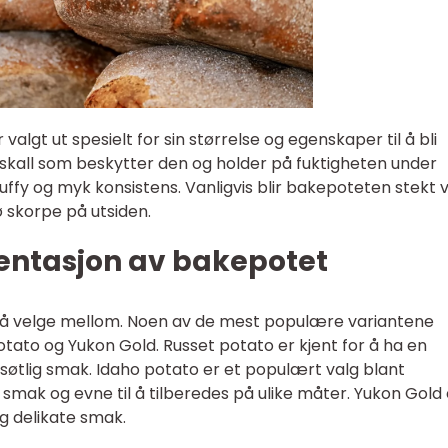
algt ut spesielt for sin størrelse og egenskaper til å bli
t skall som beskytter den og holder på fuktigheten under
fluffy og myk konsistens. Vanligvis blir bakepoteten stekt 
 skorpe på utsiden.
entasjon av bakepotet
t å velge mellom. Noen av de mest populære variantene
otato og Yukon Gold. Russet potato er kjent for å ha en
 søtlig smak. Idaho potato er et populært valg blant
e smak og evne til å tilberedes på ulike måter. Yukon Gold 
og delikate smak.