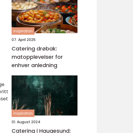
inspiration
07. April 2025
Catering drøbak:
matopplevelser for
enhver anledning
ge
ritt
sset
inspiration
01. August 2024
Catering i Haugesund: