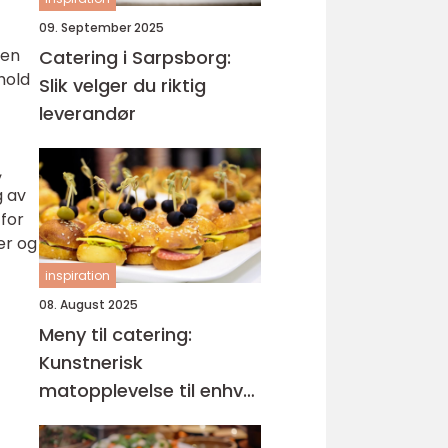
09. September 2025
ten
Catering i Sarpsborg:
hold
Slik velger du riktig
leverandør
,
g av
 for
er og
inspiration
08. August 2025
Meny til catering:
Kunstnerisk
matopplevelse til enhver
anledning