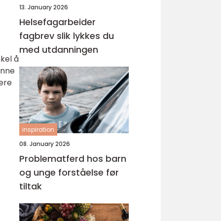
13. January 2026
Helsefagarbeider
fagbrev slik lykkes du
med utdanningen
kel å
denne
tere
inspiration
08. January 2026
Problematferd hos barn
og unge forståelse før
tiltak