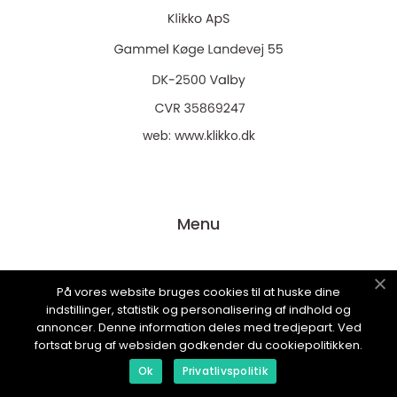
web:
www.klikko.dk
Menu
Reklame
På vores website bruges cookies til at huske dine
indstillinger, statistik og personalisering af indhold og
Om oss
annoncer. Denne information deles med tredjepart. Ved
Cookies
fortsat brug af websiden godkender du cookiepolitikken.
Kontakt Oss
Ok
Privatlivspolitik
Sitemap