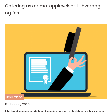
Catering asker matopplevelser til hverdag
og fest
inspiration
13. January 2026
Helsefagarbeider fagbrev slik lykkes du med