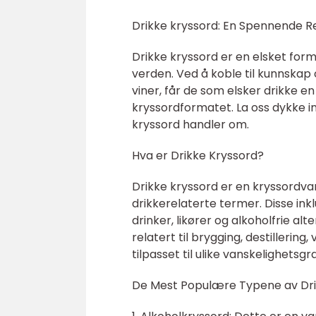
Drikke kryssord: En Spennende R
Drikke kryssord er en elsket for
verden. Ved å koble til kunnskap om
viner, får de som elsker drikke e
kryssordformatet. La oss dykke i
kryssord handler om.
Hva er Drikke Kryssord?
Drikke kryssord er en kryssordva
drikkerelaterte termer. Disse inklud
drinker, likører og alkoholfrie a
relatert til brygging, destillerin
tilpasset til ulike vanskelighetsg
De Mest Populære Typene av Dri