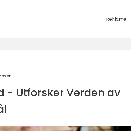
Reklame
ansen
d - Utforsker Verden av
ål