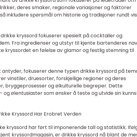
variant av drikke kryssord som fokuserer på ledetråder om
 drikker, deres smaker, regionale variasjoner og faktorer
gså inkludere spørsmål om historie og tradisjoner rundt vi
drikke kryssord fokuserer spesielt på cocktailer og
dem. Fra ingredienser og utstyr til kjente bartenderes na
te kryssordet en følelse av glamor og festlig stemning til
t antyder, fokuserer denne typen drikke kryssord på tem
rer vinstiler, druesorter, forskjellige regioner og deres
er, bryggeprosesser og ølkulturelle begreper. Dette
n- og ølentusiaster som ønsker å teste og utvide sin kunn
rikke Kryssord Har Erobret Verden
e kryssord har ført til imponerende tall og statistikk. Ifø
jent kryssordmagasin, er drikke kryssord nå blant de me