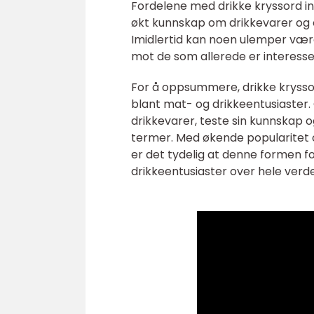
Fordelene med drikke kryssord ink
økt kunnskap om drikkevarer og e
Imidlertid kan noen ulemper være e
mot de som allerede er interesser
For å oppsummere, drikke kryss
blant mat- og drikkeentusiaster.
drikkevarer, teste sin kunnskap og
termer. Med økende popularitet o
er det tydelig at denne formen fo
drikkeentusiaster over hele verd