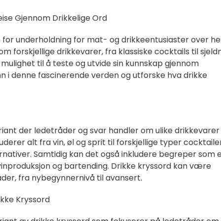
eise Gjennom Drikkelige Ord
m for underholdning for mat- og drikkeentusiaster over he
 forskjellige drikkevarer, fra klassiske cocktails til sjeld
n mulighet til å teste og utvide sin kunnskap gjennom
nn i denne fascinerende verden og utforske hva drikke
riant der ledetråder og svar handler om ulike drikkevarer
erer alt fra vin, øl og sprit til forskjellige typer cocktailer
lternativer. Samtidig kan det også inkludere begreper som 
g, vinproduksjon og bartending. Drikke kryssord kan være
rader, fra nybegynnernivå til avansert.
kke Kryssord