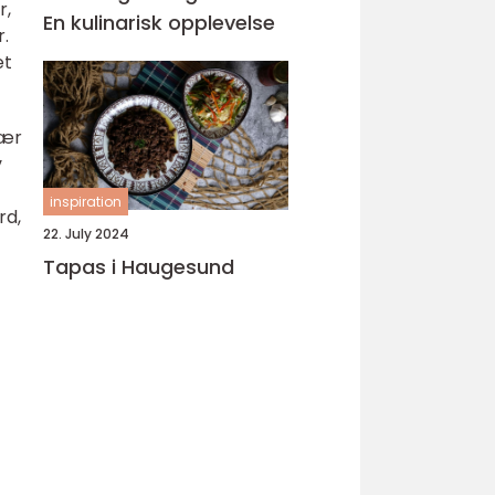
r,
En kulinarisk opplevelse
.
et
lær
v
inspiration
rd,
22. July 2024
Tapas i Haugesund