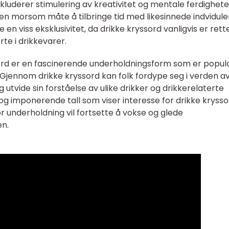
luderer stimulering av kreativitet og mentale ferdighete
n morsom måte å tilbringe tid med likesinnede indviduler
n viss eksklusivitet, da drikke kryssord vanligvis er rett
te i drikkevarer.
ord er en fascinerende underholdningsform som er popu
 Gjennom drikke kryssord kan folk fordype seg i verden a
 utvide sin forståelse av ulike drikker og drikkerelaterte
g imponerende tall som viser interesse for drikke krysso
r underholdning vil fortsette å vokse og glede
en.