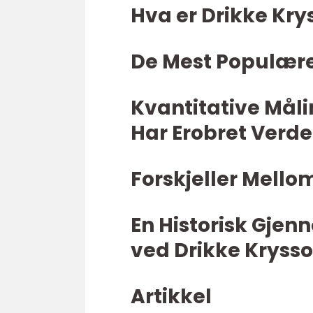
Hva er Drikke Kry
De Mest Populære
Kvantitative Måli
Har Erobret Verd
Forskjeller Mello
En Historisk Gje
ved Drikke Kryss
Artikkel