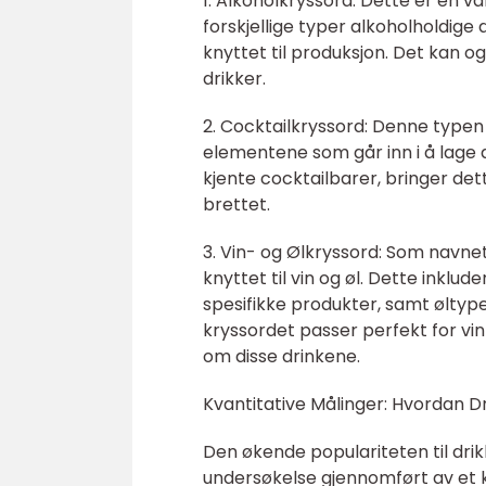
1. Alkoholkryssord: Dette er en 
forskjellige typer alkoholholdige
knyttet til produksjon. Det kan o
drikker.
2. Cocktailkryssord: Denne typen 
elementene som går inn i å lage 
kjente cocktailbarer, bringer det
brettet.
3. Vin- og Ølkryssord: Som navne
knyttet til vin og øl. Dette inklude
spesifikke produkter, samt øltyp
kryssordet passer perfekt for vi
om disse drinkene.
Kvantitative Målinger: Hvordan D
Den økende populariteten til drikk
undersøkelse gjennomført av et k