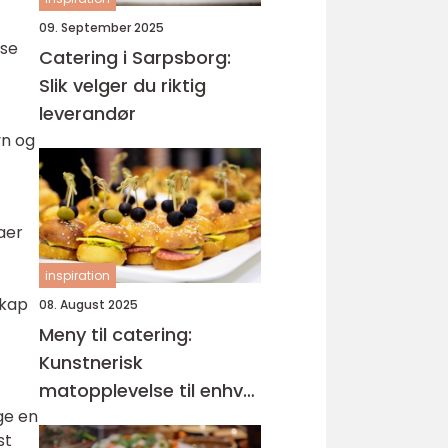
09. September 2025
sse
Catering i Sarpsborg:
Slik velger du riktig
leverandør
vn og
aer
inspiration
skap
08. August 2025
Meny til catering:
Kunstnerisk
matopplevelse til enhver
lge en
anledning
st