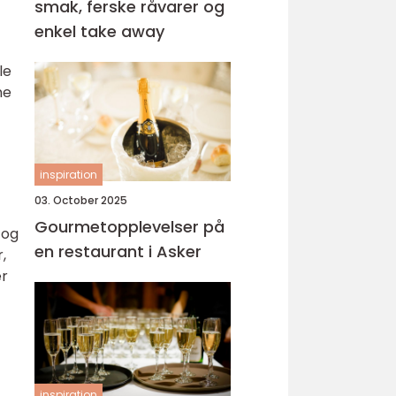
smak, ferske råvarer og
enkel take away
le
ne
inspiration
03. October 2025
Gourmetopplevelser på
 og
en restaurant i Asker
,
er
inspiration