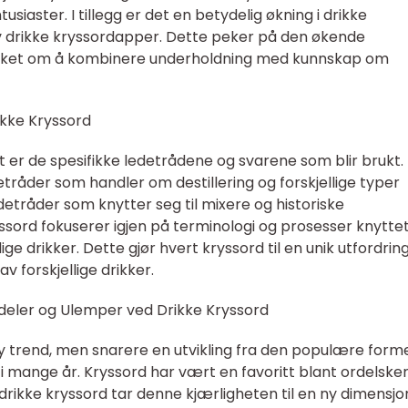
siaster. I tillegg er det en betydelig økning i drikke
v drikke kryssordapper. Dette peker på den økende
ønsket om å kombinere underholdning med kunnskap om
rikke Kryssord
t er de spesifikke ledetrådene og svarene som blir brukt.
tråder som handler om destillering og forskjellige typer
detråder som knytter seg til mixere og historiske
ssord fokuserer igjen på terminologi og prosesser knyttet 
ige drikker. Dette gjør hvert kryssord til en unik utfordrin
v forskjellige drikker.
deler og Ulemper ved Drikke Kryssord
ny trend, men snarere en utvikling fra den populære form
 i mange år. Kryssord har vært en favoritt blant ordelske
 drikke kryssord tar denne kjærligheten til en ny dimensjo