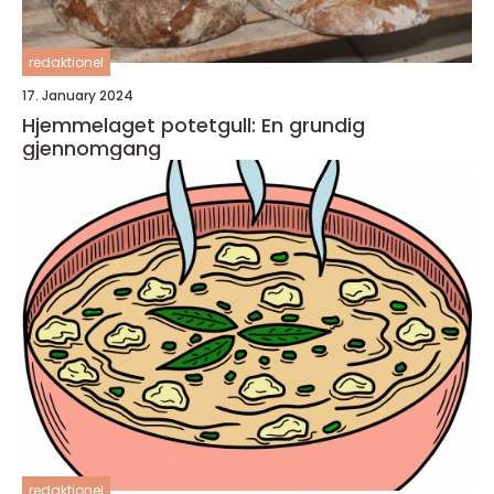
redaktionel
17. January 2024
Hjemmelaget potetgull: En grundig
gjennomgang
redaktionel