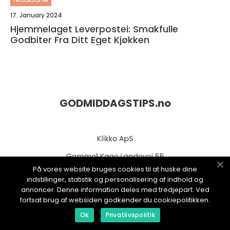
17. January 2024
Hjemmelaget Leverpostei: Smakfulle
Godbiter Fra Ditt Eget Kjøkken
GODMIDDAGSTIPS.
no
På vores website bruges cookies til at huske dine
indstillinger, statistik og personalisering af indhold og
annoncer. Denne information deles med tredjepart. Ved
fortsat brug af websiden godkender du cookiepolitikken.
web:
www.klikko.dk
Ok
Privatlivspolitik