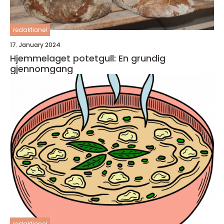
redaktionel
17. January 2024
Hjemmelaget potetgull: En grundig
gjennomgang
redaktionel