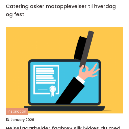
Catering asker matopplevelser til hverdag
og fest
inspiration
13. January 2026
Helsefagarbeider fagbrev slik lykkes du med