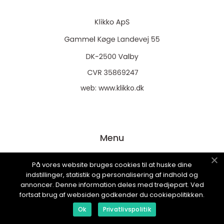
web:
www.klikko.dk
Menu
På vores website bruges cookies til at huske dine
Reklame
indstillinger, statistik og personalisering af indhold og
annoncer. Denne information deles med tredjepart. Ved
Om oss
fortsat brug af websiden godkender du cookiepolitikken.
Cookies
Ok
Privatlivspolitik
Kontakt Oss