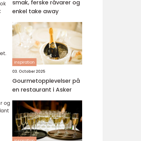
smak, ferske råvarer og
hok
enkel take away
k
et.
inspiration
03. October 2025
Gourmetopplevelser på
en restaurant i Asker
r og
lant
inspiration