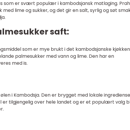
us som er svært populær i kambodsjansk matlaging. Pra
 med lime og sukker, og det gir en salt, syrlig og søt sma
ja.
lmesukker saft:
ingsmiddel som er mye brukt i det kambodsjanske kjøkken
 blande palmesukker med vann og lime. Den har en
veres med is.
ølen i Kambodsja. Den er brygget med lokale ingrediense
l er tilgjengelig over hele landet og er et populært valg b
r.