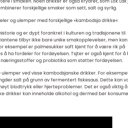
øtere i smaken. Noen drikker er også krydret, som Lok Lak j
binerer forskjellige smaker som søtt, salt og syrlig.
eler og ulemper med forskjellige «kambodsja drikke»:
storie og er dypt forankret i kulturen og tradisjonene til
ariantene tilbyr ikke bare unike smakopplevelser, men kan
or eksempel er palmesukker saft kjent for å være rik på
s å ha fordeler for fordøyelsen. Tsjter er også kjent for å
e næringsstoffer og probiotika som støtter fordøyelsen.
e ulemper ved visse kambodsjanske drikker. For eksempe
ngder salt på grunn av fermentert fiskesaus. Dette kan 
yt blodtrykk eller hjerteproblemer. Det er også viktig å
e drikker kan inneholde alkohol og dermed bør konsum