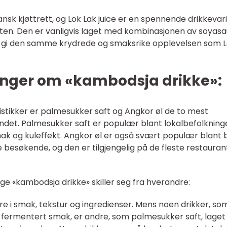
sk kjøttrett, og Lok Lak juice er en spennende drikkevar
en. Den er vanligvis laget med kombinasjonen av soyasa
 å gi den samme krydrede og smaksrike opplevelsen som 
inger om «kambodsja drikke»:
istikker er palmesukker saft og Angkor øl de to mest
ndet. Palmesukker saft er populær blant lokalbefolkning
mak og kuleffekt. Angkor øl er også svært populær blant
 besøkende, og den er tilgjengelig på de fleste restauran
ige «kambodsja drikke» skiller seg fra hverandre:
e i smak, tekstur og ingredienser. Mens noen drikker, so
en fermentert smak, er andre, som palmesukker saft, laget