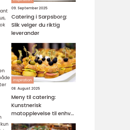
09. September 2025
iant
Catering i Sarpsborg:
us,
Slik velger du riktig
Lok
leverandør
en
 både
inspiration
ter
08. August 2025
Meny til catering:
Kunstnerisk
matopplevelse til enhver
m
anledning
 kun