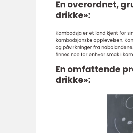
En overordnet, g
drikke»:
Kambodsja er et land kjent for sin
kambodsjanske opplevelsen. Kamb
og påvirkninger fra nabolandene. F
finnes noe for enhver smak i kam
En omfattende p
drikke»: