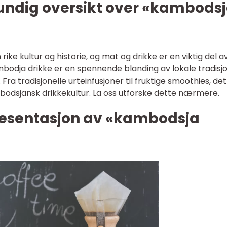
rundig oversikt over «kambods
 rike kultur og historie, og mat og drikke er en viktig del a
odja drikke er en spennende blanding av lokale tradisj
ra tradisjonelle urteinfusjoner til fruktige smoothies, det
bodsjansk drikkekultur. La oss utforske dette nærmere.
resentasjon av «kambodsja