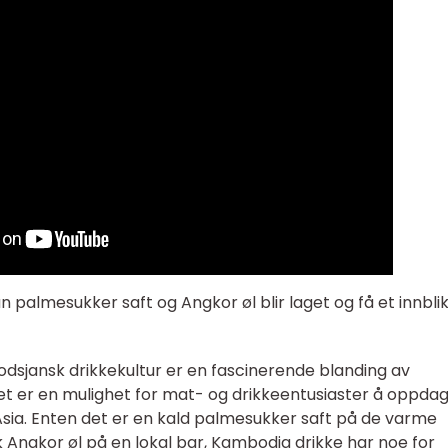
 palmesukker saft og Angkor øl blir laget og få et innblik
odsjansk drikkekultur er en fascinerende blanding av
 Det er en mulighet for mat- og drikkeentusiaster å oppda
sia. Enten det er en kald palmesukker saft på de varme
Angkor øl på en lokal bar, Kambodja drikke har noe for