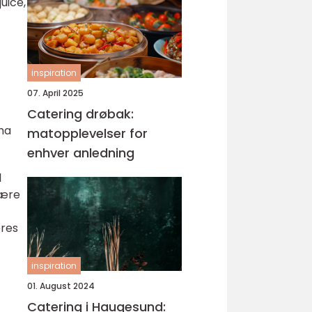
uice,
inspiration
07. April 2025
Catering drøbak:
 ha
matopplevelser for
enhver anledning
l
være
eres
inspiration
01. August 2024
Catering i Haugesund: