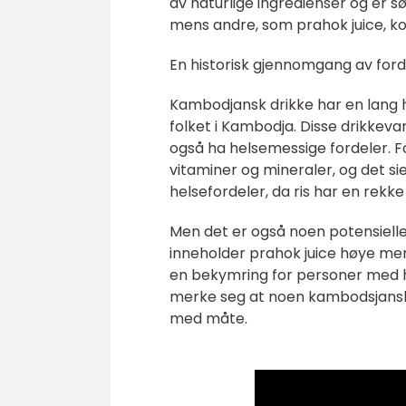
av naturlige ingredienser og er s
mens andre, som prahok juice, kom
En historisk gjennomgang av ford
Kambodjansk drikke har en lang hi
folket i Kambodja. Disse drikkev
også ha helsemessige fordeler. F
vitaminer og mineraler, og det sie
helsefordeler, da ris har en rekk
Men det er også noen potensiell
inneholder prahok juice høye me
en bekymring for personer med hø
merke seg at noen kambodsjansk
med måte.