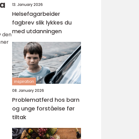
ja
13. January 2026
Helsefagarbeider
fagbrev slik lykkes du
med utdanningen
v den
oner
inspiration
08. January 2026
Problematferd hos barn
og unge forståelse før
tiltak