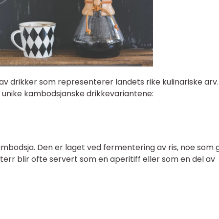
v drikker som representerer landets rike kulinariske arv.
 unike kambodsjanske drikkevariantene:
i Kambodsja. Den er laget ved fermentering av ris, noe som g
err blir ofte servert som en aperitiff eller som en del av